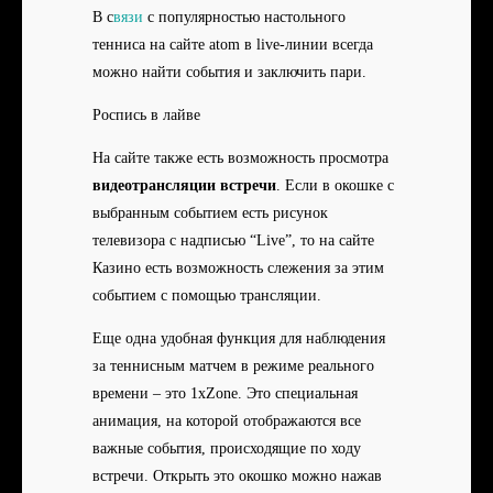
В с
вязи
с популярностью настольного
тенниса на сайте atom в live-линии всегда
можно найти события и заключить пари.
Роспись в лайве
На сайте также есть возможность просмотра
видеотрансляции встречи
. Если в окошке с
выбранным событием есть рисунок
телевизора с надписью “Live”, то на сайте
Казино есть возможность слежения за этим
событием с помощью трансляции.
Еще одна удобная функция для наблюдения
за теннисным матчем в режиме реального
времени – это 1xZone. Это специальная
анимация, на которой отображаются все
важные события, происходящие по ходу
встречи. Открыть это окошко можно нажав