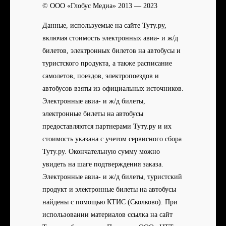
© ООО «Глобус Медиа» 2013 — 2023
Данные, используемые на сайте Туту.ру,
включая стоимость электронных авиа- и ж/д
билетов, электронных билетов на автобусы и
туристского продукта, а также расписание
самолетов, поездов, электропоездов и
автобусов взяты из официальных источников.
Электронные авиа- и ж/д билеты,
электронные билеты на автобусы
предоставляются партнерами Туту.ру и их
стоимость указана с учетом сервисного сбора
Туту.ру. Окончательную сумму можно
увидеть на шаге подтверждения заказа.
Электронные авиа- и ж/д билеты, туристский
продукт и электронные билеты на автобусы
найдены с помощью КТИС (Сколково). При
использовании материалов ссылка на сайт