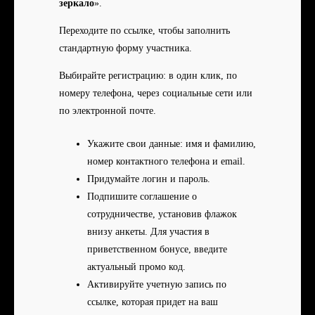
зеркало
».
Переходите по ссылке, чтобы заполнить
стандартную форму участника.
Выбирайте регистрацию: в один клик, по
номеру телефона, через социальные сети или
по электронной почте.
Укажите свои данные: имя и фамилию,
номер контактного телефона и email.
Придумайте логин и пароль.
Подпишите соглашение о
сотрудничестве, установив флажок
внизу анкеты. Для участия в
приветственном бонусе, введите
актуальный промо код.
Активируйте учетную запись по
ссылке, которая придет на ваш