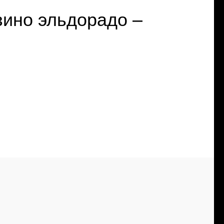
зино эльдорадо –