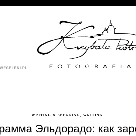
WESELENI.PL
WRITING & SPEAKING, WRITING
рамма Эльдорадо: как зар