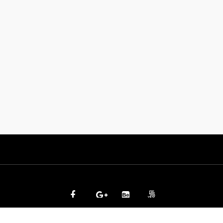
copyright © Piotr Kucybala 2017 - Fotografia Slubna, portretowa, rodzinna