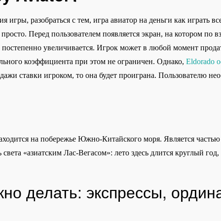
 игры, разобраться с тем, игра авиатор на деньги как играть вс
просто. Перед пользователем появляется экран, на котором по вз
 постепенно увеличивается. Игрок может в любой момент прода
льного коэффициента при этом не ограничен. Однако,
Eldorado 
одажи ставки игроком, то она будет проиграна. Пользователю не
находится на побережье Южно-Китайского моря. Является часть
света «азиатским Лас-Вегасом»: лето здесь длится круглый год,
жно делать: экспрессы, ордин