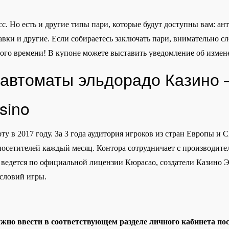
. Но есть и другие типы пари, которые будут доступны вам: ант
авки и другие. Если собираетесь заключать пари, внимательно с
ного времени! В купоне можете выставить уведомление об измен
 автоматы эльдорадо Казино
sino
оту в 2017 году. За 3 года аудитория игроков из стран Европы и 
посетителей каждый месяц. Контора сотрудничает с производител
а ведется по официальной лицензии Кюрасао, создатели Казино
словий игры.
жно ввести в соответствующем разделе личного кабинета пос