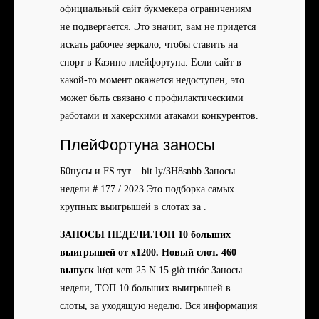
официальный сайт букмекера ограничениям
не подвергается. Это значит, вам не придется
искать рабочее зеркало, чтобы ставить на
спорт в Казино плейфортуна. Если сайт в
какой-то момент окажется недоступен, это
может быть связано с профилактическими
работами и хакерскими атаками конкурентов.
ПлейФортуна заносы
Б0нусы и FS тут – bit.ly/3H8snbb Заносы
недели # 177 / 2023 Это подборка самых
крупных выигрышей в слотах за .
ЗАНОСЫ НЕДЕЛИ.ТОП 10 больших
выигрышей от x1200. Новый слот. 460
выпуск
lượt xem 25 N 15 giờ trước Заносы
недели, ТОП 10 больших выигрышей в
слоты, за уходящую неделю. Вся информация