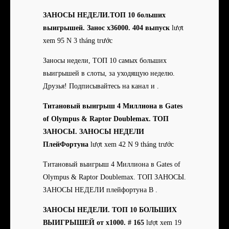
ЗАНОСЫ НЕДЕЛИ.ТОП 10 больших
выигрышей. Занос x36000. 404 выпуск
lượt
xem 95 N 3 tháng trước
Заносы недели, ТОП 10 самых больших
выигрышей в слоты, за уходящую неделю.
Друзья! Подписывайтесь на канал и .
Титановый выигрыш 4 Миллиона в Gates
of Olympus & Raptor Doublemax. ТОП
ЗАНОСЫ. ЗАНОСЫ НЕДЕЛИ
ПлейФортуна
lượt xem 42 N 9 tháng trước
Титановый выигрыш 4 Миллиона в Gates of
Olympus & Raptor Doublemax. ТОП ЗАНОСЫ.
ЗАНОСЫ НЕДЕЛИ плейфортуна В .
ЗАНОСЫ НЕДЕЛИ. ТОП 10 БОЛЬШИХ
ВЫИГРЫШЕЙ от х1000. # 165
lượt xem 19