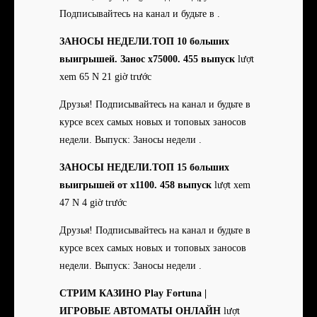
Подписывайтесь на канал и будьте в .
ЗАНОСЫ НЕДЕЛИ.ТОП 10 больших
выигрышей. Занос x75000. 455 выпуск
lượt
xem 65 N 21 giờ trước
Друзья! Подписывайтесь на канал и будьте в
курсе всех самых новых и топовых заносов
недели. Выпуск: Заносы недели .
ЗАНОСЫ НЕДЕЛИ.ТОП 15 больших
выигрышей от x1100. 458 выпуск
lượt xem
47 N 4 giờ trước
Друзья! Подписывайтесь на канал и будьте в
курсе всех самых новых и топовых заносов
недели. Выпуск: Заносы недели .
СТРИМ КАЗИНО Play Fortuna |
ИГРОВЫЕ АВТОМАТЫ ОНЛАЙН
lượt