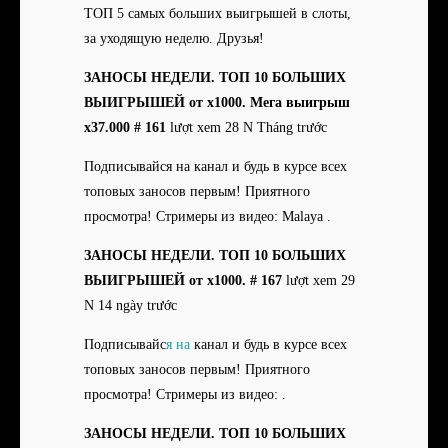
ТОП 5 самых больших выигрышей в слоты,
за уходящую неделю. Друзья!
ЗАНОСЫ НЕДЕЛИ. ТОП 10 БОЛЬШИХ
ВЫИГРЫШЕЙ от х1000. Мега выигрыш
х37.000 # 161
lượt xem 28 N Tháng trước
Подписывайся на канал и будь в курсе всех
топовых заносов первым! Приятного
просмотра! Стримеры из видео: Malaya .
ЗАНОСЫ НЕДЕЛИ. ТОП 10 БОЛЬШИХ
ВЫИГРЫШЕЙ от х1000. # 167
lượt xem 29
N 14 ngày trước
Подписывайс
я на
канал и будь в курсе всех
топовых заносов первым! Приятного
просмотра! Стримеры из видео: .
ЗАНОСЫ НЕДЕЛИ. ТОП 10 БОЛЬШИХ