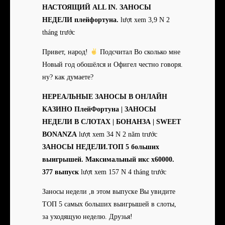
НАСТОЯЩИЙ ALL IN. ЗАНОСЫ
НЕДЕЛИ плейфортуна.
lượt xem 3,9 N 2
tháng trước
Привет, народ!
Подсчитал Во сколько мне
Новый год обошёлся и Офигел честно говоря.
ну? как думаете?
НЕРЕАЛЬНЫЕ ЗАНОСЫ В ОНЛАЙН
КАЗИНО ПлейФортуна | ЗАНОСЫ
НЕДЕЛИ В СЛОТАХ | БОНАНЗА | SWEET
BONANZA
lượt xem 34 N 2 năm trước
ЗАНОСЫ НЕДЕЛИ.ТОП 5 больших
выигрышей. Максимальный икс x60000.
377 выпуск
lượt xem 157 N 4 tháng trước
Заносы недели ,в этом выпуске Вы увидите
ТОП 5 самых больших выигрышей в слоты,
за уходящую неделю. Друзья!