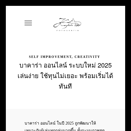
SELF IMPROVEMENT, CREATIVITY
บาคาร่า ออนไลน์ ระบบใหม่ 2025
เล่นง่าย ใช้ทุนไม่เยอะ พร้อมเริ่มได้
ทันที
บาคาร่า ออนไลน์ ในปี 2025 ถูกพัฒนาให้
เหมาะกับผู้เล่นทุกกลุ่มมากขึ้น ทั้งระบบภาพสด