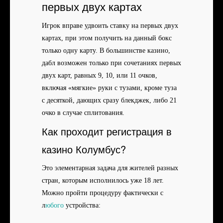
первых двух картах
Игрок вправе удвоить ставку на первых двух
картах, при этом получить на данный бокс
только одну карту. В большинстве казино,
дабл возможен только при сочетаниях первых
двух карт, равных 9, 10, или 11 очков,
включая «мягкие» руки с тузами, кроме туза
с десяткой, дающих сразу блекджек, либо 21
очко в случае сплитования.
Как проходит регистрация в
казино Колумбус?
Это элементарная задача для жителей разных
стран, которым исполнилось уже 18 лет.
Можно пройти процедуру фактически с
л
юбого
устройства: