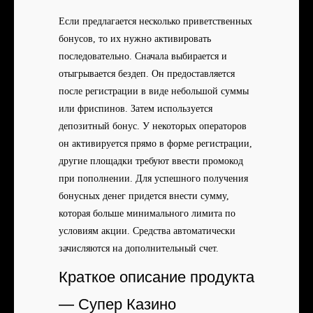
Если предлагается несколько приветственных
бонусов, то их нужно активировать
последовательно. Сначала выбирается и
отыгрывается бездеп. Он предоставляется
после регистрации в виде небольшой суммы
или фриспинов. Затем используется
депозитный бонус. У некоторых операторов
он активируется прямо в форме регистрации,
другие площадки требуют ввести промокод
при пополнении. Для успешного получения
бонусных денег придется внести сумму,
которая больше минимального лимита по
условиям акции. Средства автоматически
зачисляются на дополнительный счет.
Краткое описание продукта
— Супер Казино