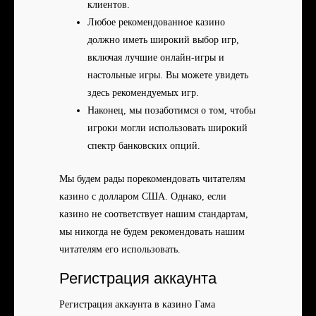
клиентов.
Любое рекомендованное казино
должно иметь широкий выбор игр,
включая лучшие онлайн-игры и
настольные игры. Вы можете увидеть
здесь рекомендуемых игр.
Наконец, мы позаботимся о том, чтобы
игроки могли использовать широкий
спектр банковских опций.
Мы будем рады порекомендовать читателям
казино с долларом США. Однако, если
казино не соответствует нашим стандартам,
мы никогда не будем рекомендовать нашим
читателям его использовать.
Регистрация аккаунта
Регистрация аккаунта в казино Гама