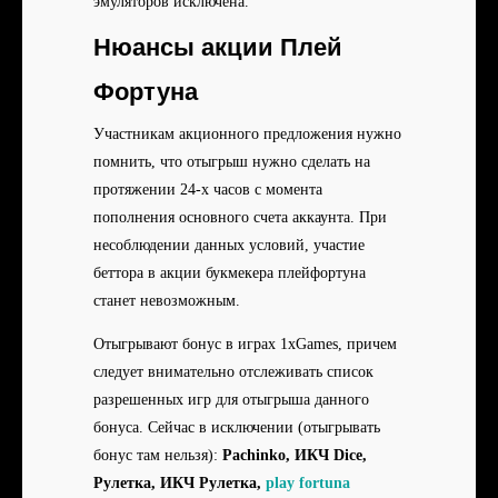
эмуляторов исключена.
Нюансы акции Плей
Фортуна
Участникам акционного предложения нужно
помнить, что отыгрыш нужно сделать на
протяжении 24-х часов с момента
пополнения основного счета аккаунта. При
несоблюдении данных условий, участие
беттора в акции букмекера плейфортуна
станет невозможным.
Отыгрывают бонус в играх 1xGames, причем
следует внимательно отслеживать список
разрешенных игр для отыгрыша данного
бонуса. Сейчас в исключении (отыгрывать
бонус там нельзя):
Pachinko, ИКЧ Dice,
Рулетка, ИКЧ Рулетка,
play fortuna