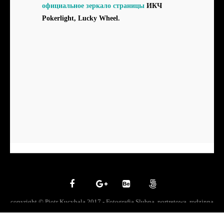
официальное зеркало страницы
ИКЧ
Pokerlight, Lucky Wheel.
copyright © Piotr Kucybala 2017 - Fotografia Slubna, portretowa, rodzinna