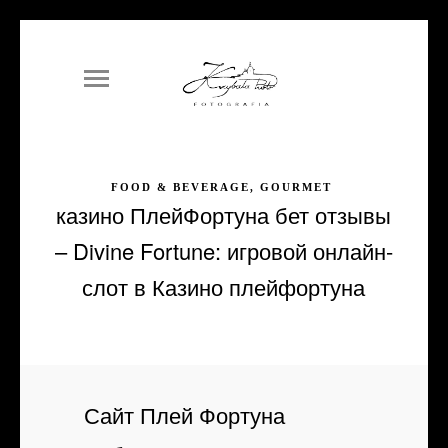
FOOD & BEVERAGE, GOURMET
казино ПлейФортуна бет отзывы
– Divine Fortune: игровой онлайн-
слот в Казино плейфортуна
Сайт Плей Фортуна