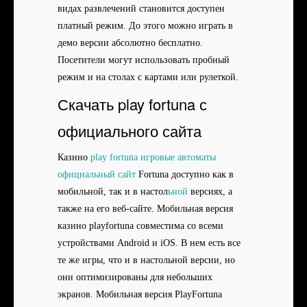
видах развлечений становится доступен
платный режим. До этого можно играть в
демо версии абсолютно бесплатно.
Посетители могут использовать пробный
режим и на столах с картами или рулеткой.
Скачать play fortuna с
официального сайта
Казино
play fortuna игровые автоматы
официальный сайт
Fortuna доступно как в
мобильной, так и в настол
ьной
версиях, а
также на его веб-сайте. Мобильная версия
казино playfortuna совместима со всеми
устройствами Android и iOS. В нем есть все
те же игры, что и в настольной версии, но
они оптимизированы для небольших
экранов. Мобильная версия PlayFortuna