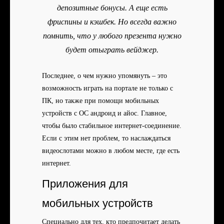
депозитные бонусы. А еще есть
фриспины и кэшбек. Но всегда важно
помнить, что у любого презента нужно
будет отыграть вейджер.
Последнее, о чем нужно упомянуть – это
возможность играть на портале не только с
ПК, но также при помощи мобильных
устройств с ОС андроид и айос. Главное,
чтобы было стабильное интернет-соединение.
Если с этим нет проблем, то наслаждаться
видеослотами можно в любом месте, где есть
интернет.
Приложения для
мобильных устройств
Специально для тех, кто предпочитает делать