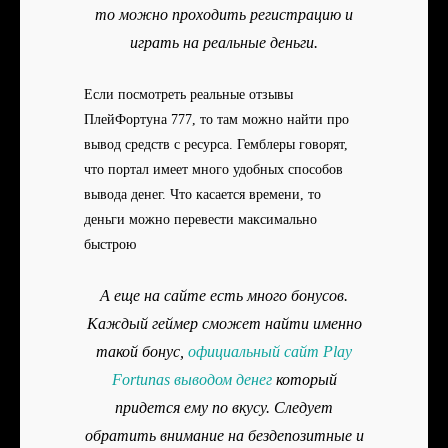
то можно проходить регистрацию и
играть на реальные деньги.
Если посмотреть реальные отзывы
ПлейФортуна 777, то там можно найти про
вывод средств с ресурса. Гемблеры говорят,
что портал имеет много удобных способов
вывода денег. Что касается времени, то
деньги можно перевести максимально
быстрою
А еще на сайте есть много бонусов.
Каждый геймер сможет найти именно
такой бонус,
официальный сайт Play
Fortunas выводом денег
который
придется ему по вкусу. Следует
обратить внимание на бездепозитные и