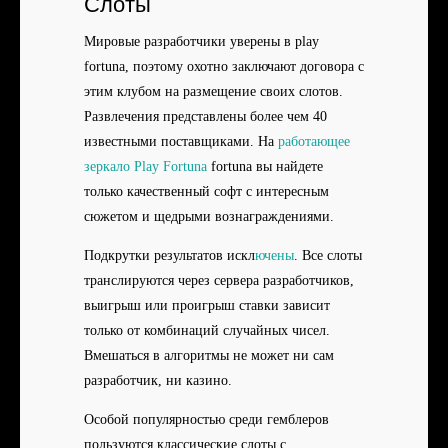
Слоты
Мировые разработчики уверены в play
fortuna, поэтому охотно заключают договора с
этим клубом на размещение своих слотов.
Развлечения представлены более чем 40
известными поставщиками. На
работающее
зеркало Play Fortuna
fortuna вы найдете
только качественный софт с интересным
сюжетом и щедрыми вознаграждениями.
Подкрутки результатов искл
ючены
. Все слоты
транслируются через сервера разработчиков,
выигрыш или проигрыш ставки зависит
только от комбинаций случайных чисел.
Вмешаться в алгоритмы не может ни сам
разработчик, ни казино.
Особой популярностью среди гемблеров
пользуются классические слоты с