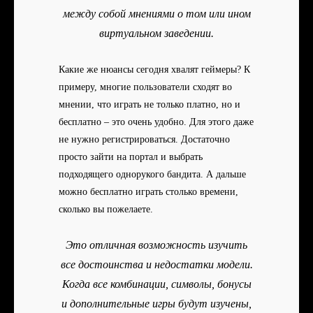
между собой мнениями о том или ином
виртуальном заведении.
Какие же нюансы сегодня хвалят геймеры? К
примеру, многие пользователи сходят во
мнении, что играть не только платно, но и
бесплатно – это очень удобно. Для этого даже
не нужно регистрироваться. Достаточно
просто зайти на портал и выбрать
подходящего однорукого бандита. А дальше
можно бесплатно играть столько времени,
сколько вы пожелаете.
Это отличная возможность изучить
все достоинства и недостатки модели.
Когда все комбинации, символы, бонусы
и дополнительные игры будут изучены,