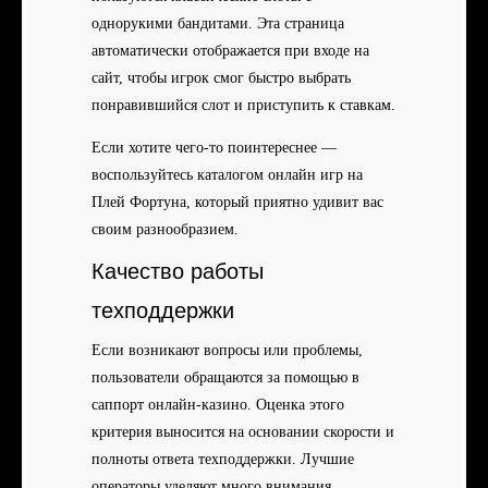
однорукими бандитами. Эта страница
автоматически отображается при входе на
сайт, чтобы игрок смог быстро выбрать
понравившийся слот и приступить к ставкам.
Если хотите чего-то поинтереснее ―
воспользуйтесь каталогом онлайн игр на
Плей Фортуна, который приятно удивит вас
своим разнообразием.
Качество работы
техподдержки
Если возникают вопросы или проблемы,
пользователи обращаются за помощью в
саппорт онлайн-казино. Оценка этого
критерия выносится на основании скорости и
полноты ответа техподдержки. Лучшие
операторы уделяют много внимания