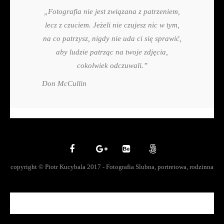
„Fotografia nie jest związana z patrzeniem,
lecz z czuciem. Jeżeli nie czujesz nic w tym,
na co patrzysz, nigdy nie uda ci się sprawić,
aby ludzie patrząc na twoje zdjęcia,
cokolwiek odczuwali.”
Don McCullin
copyright © Piotr Kucybala 2017 - Fotografia Slubna, portretowa, rodzinna