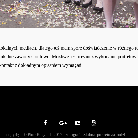
w lokalnych mediach, dlatego też mam spore doświadczenie w różnego r
i lokalne zawody sportowe. Możliwe jest również wykonanie portretó
 kontakt z dokładnym opisaniem wymagań.
copyright © Piotr Kucybala 2017 - Fotografia Slubna, portretowa, rodzinna