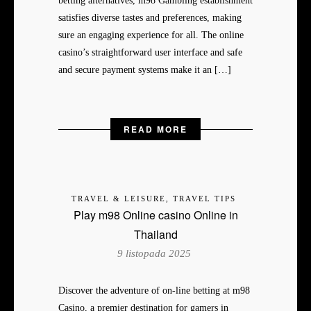
betting alternatives, m98 Gambling establishment
satisfies diverse tastes and preferences, making
sure an engaging experience for all. The online
casino’s straightforward user interface and safe
and secure payment systems make it an […]
READ MORE
TRAVEL & LEISURE, TRAVEL TIPS
Play m98 Online casino Online in
Thailand
9 listopada 2025
Discover the adventure of on-line betting at m98
Casino, a premier destination for gamers in