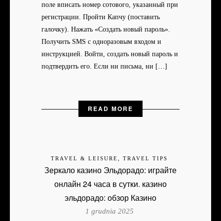
поле вписать номер сотового, указанный при
регистрации. Пройти Капчу (поставить
галочку). Нажать «Создать новый пароль».
Получить SMS с одноразовым входом и
инструкцией. Войти, создать новый пароль и
подтвердить его. Если ни письма, ни […]
READ MORE
TRAVEL & LEISURE, TRAVEL TIPS
Зеркало казино Эльдорадо: играйте
онлайн 24 часа в сутки. казино
эльдорадо: обзор Казино
1 grudnia 2025