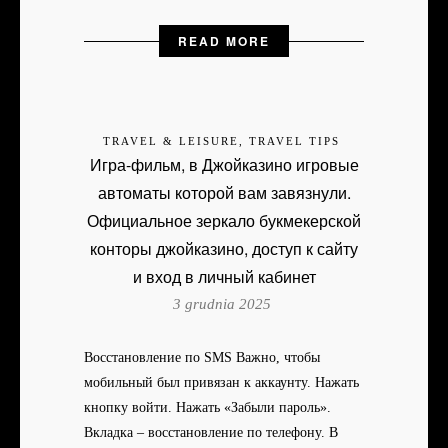
READ MORE
TRAVEL & LEISURE, TRAVEL TIPS
Игра-фильм, в Джойказино игровые
автоматы которой вам завязнули.
Официальное зеркало букмекерской
конторы джойказино, доступ к сайту
и вход в личный кабинет
3 grudnia 2025
Восстановление по SMS Важно, чтобы
мобильный был привязан к аккаунту. Нажать
кнопку войти. Нажать «Забыли пароль».
Вкладка – восстановление по телефону. В